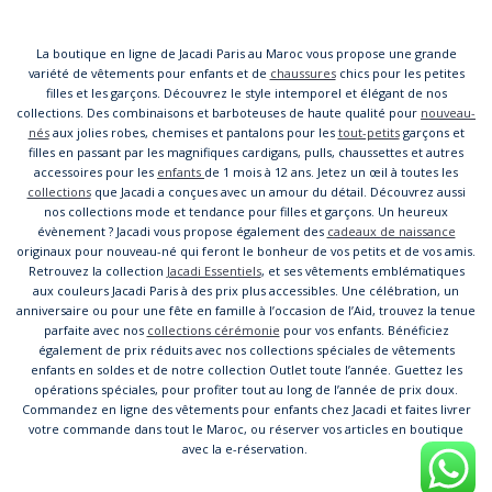
La boutique en ligne de Jacadi Paris au Maroc vous propose une grande
variété de vêtements pour enfants et de
chaussures
chics pour les petites
filles et les garçons. Découvrez le style intemporel et élégant de nos
collections. Des combinaisons et barboteuses de haute qualité pour
nouveau-
nés
aux jolies robes, chemises et pantalons pour les
tout-petits
garçons et
filles en passant par les magnifiques cardigans, pulls, chaussettes et autres
accessoires pour les
enfants
de 1 mois à 12 ans. Jetez un œil à toutes les
collections
que Jacadi a conçues avec un amour du détail. Découvrez aussi
nos collections mode et tendance pour filles et garçons. Un heureux
évènement ? Jacadi vous propose également des
cadeaux de naissance
originaux pour nouveau-né qui feront le bonheur de vos petits et de vos amis.
Retrouvez la collection
Jacadi Essentiels
, et ses vêtements emblématiques
aux couleurs Jacadi Paris à des prix plus accessibles. Une célébration, un
anniversaire ou pour une fête en famille à l’occasion de l’Aid, trouvez la tenue
parfaite avec nos
collections cérémonie
pour vos enfants. Bénéficiez
également de prix réduits avec nos collections spéciales de vêtements
enfants en soldes et de notre collection Outlet toute l’année. Guettez les
opérations spéciales, pour profiter tout au long de l’année de prix doux.
Commandez en ligne des vêtements pour enfants chez Jacadi et faites livrer
votre commande dans tout le Maroc, ou réserver vos articles en boutique
avec la e-réservation.