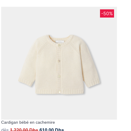
-50%
Cardigan bébé en cachemire
dès
1.220,00
Dhs
610,00
Dhs