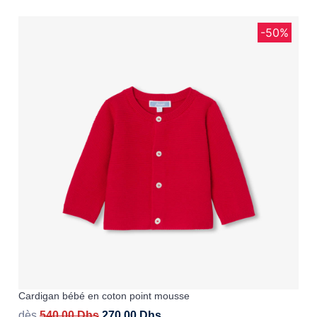
-50%
Cardigan bébé en coton point mousse
dès
540,00
Dhs
270,00
Dhs