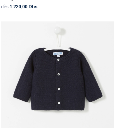
dès
1.220,00
Dhs