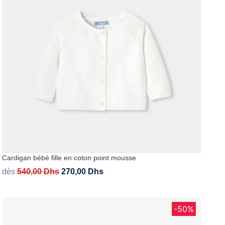
soins
as
yage
iels
Nouvelle collection
aissance
soins
as
yage
aissance
au
au
Cardigan bébé fille en coton point mousse
dès
540,00
Dhs
270,00
Dhs
-50%