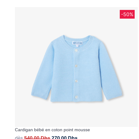
-50%
Cardigan bébé en coton point mousse
dès
540,00
Dhs
270,00
Dhs