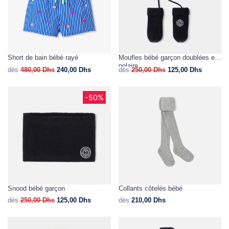
Short de bain bébé rayé
Moufles bébé garçon doublées en
polaire
dès
480,00
Dhs
240,00
Dhs
dès
250,00
Dhs
125,00
Dhs
-50%
Snood bébé garçon
Collants côtelés bébé
dès
250,00
Dhs
125,00
Dhs
dès
210,00
Dhs