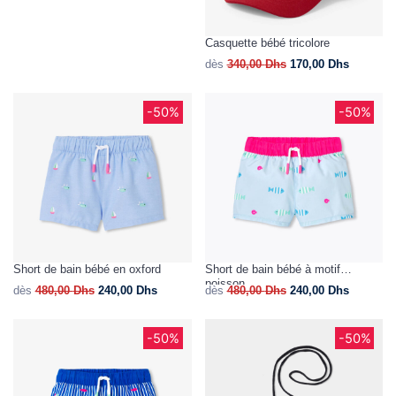
Casquette bébé tricolore
dès
340,00
Dhs
170,00
Dhs
-50%
-50%
Short de bain bébé en oxford
Short de bain bébé à motif
poisson
dès
480,00
Dhs
240,00
Dhs
dès
480,00
Dhs
240,00
Dhs
-50%
-50%