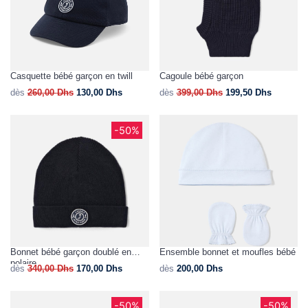
Casquette bébé garçon en twill
Cagoule bébé garçon
dès
260,00
Dhs
130,00
Dhs
dès
399,00
Dhs
199,50
Dhs
-50%
Bonnet bébé garçon doublé en
Ensemble bonnet et moufles bébé
polaire
dès
340,00
Dhs
170,00
Dhs
dès
200,00
Dhs
-50%
-50%