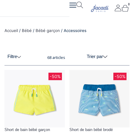
Aller
0
Pan
au
contenu
Accueil
/
Bébé
/
Bébé garçon
/ Accessoires
Filtre
Trier par
68 articles
Page
Page
Page
-50%
-50%
Short de bain bébé garçon
Short de bain bébé brodé