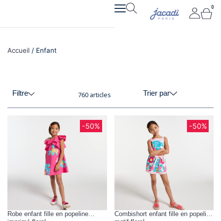
Aller
0
Pan
au
contenu
Accueil
/ Enfant
Filtre
Trier par
760 articles
Page
Page
Page
Page
-50%
-50%
Robe enfant fille en popeline
Combishort enfant fille en popeline