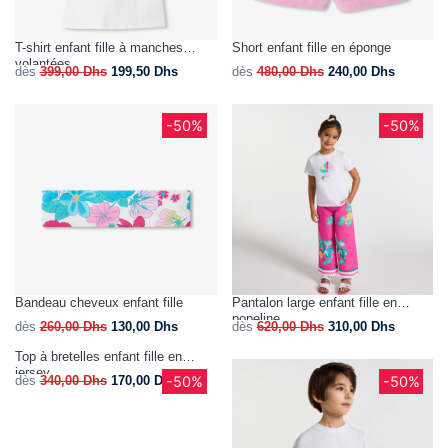
T-shirt enfant fille à manches
Short enfant fille en éponge
volantées
dès
399,00
Dhs
199,50
Dhs
dès
480,00
Dhs
240,00
Dhs
-50%
-50%
Bandeau cheveux enfant fille
Pantalon large enfant fille en
popeline
dès
260,00
Dhs
130,00
Dhs
dès
620,00
Dhs
310,00
Dhs
Top à bretelles enfant fille en
jersey
-50%
-50%
dès
340,00
Dhs
170,00
Dhs