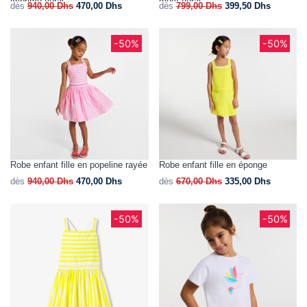
imprimé floral
motif floral
dès
940,00
Dhs
470,00
Dhs
dès
799,00
Dhs
399,50
Dhs
-50%
-50%
Robe enfant fille en popeline rayée
Robe enfant fille en éponge
dès
940,00
Dhs
470,00
Dhs
dès
670,00
Dhs
335,00
Dhs
-50%
-50%