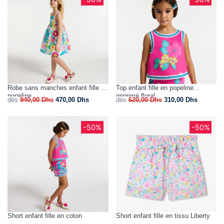
Robe sans manches enfant fille en
Top enfant fille en popeline
popeline
imprimé floral
dès
940,00
Dhs
470,00
Dhs
dès
620,00
Dhs
310,00
Dhs
-50%
-50%
Short enfant fille en coton
Short enfant fille en tissu Liberty