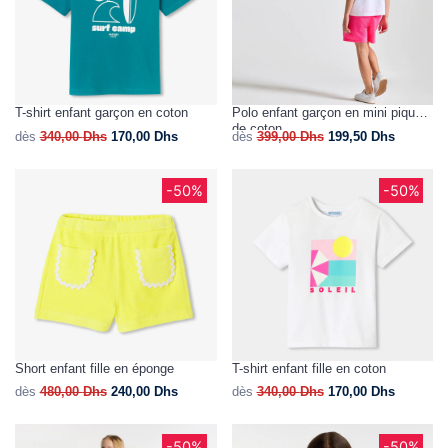
T-shirt enfant garçon en coton
Polo enfant garçon en mini piqué
de coton
dès
340,00
Dhs
170,00
Dhs
dès
399,00
Dhs
199,50
Dhs
-50%
-50%
Short enfant fille en éponge
T-shirt enfant fille en coton
dès
480,00
Dhs
240,00
Dhs
dès
340,00
Dhs
170,00
Dhs
-50%
-50%