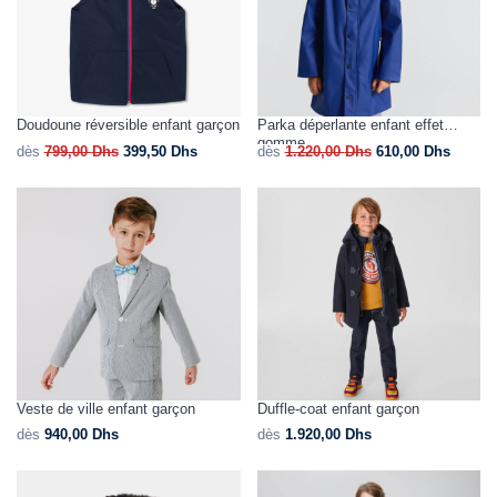
Doudoune réversible enfant garçon
Parka déperlante enfant effet
gomme
dès
799,00
Dhs
399,50
Dhs
dès
1.220,00
Dhs
610,00
Dhs
Veste de ville enfant garçon
Duffle-coat enfant garçon
dès
940,00
Dhs
dès
1.920,00
Dhs