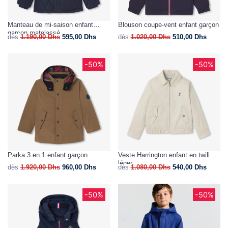
Manteau de mi-saison enfant
Blouson coupe-vent enfant garçon
garçon matelassé
dès
1.190,00
Dhs
595,00
Dhs
dès
1.020,00
Dhs
510,00
Dhs
-50%
-50%
Parka 3 en 1 enfant garçon
Veste Harrington enfant en twill
léger
dès
1.920,00
Dhs
960,00
Dhs
dès
1.080,00
Dhs
540,00
Dhs
-50%
-50%