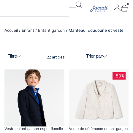
Aller
0
Pan
au
contenu
Accueil
/
Enfant
/
Enfant garçon
/ Manteau, doudoune et veste
Filtre
Trier par
22 articles
-50%
Veste enfant garçon esprit flanelle
Veste de cérémonie enfant garçon