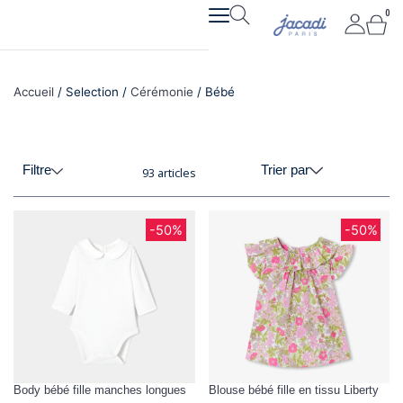
Aller
0
Pan
au
contenu
Accueil
/ Selection /
Cérémonie
/ Bébé
Filtre
Trier par
93 articles
Page
Page
Page
Page
-50%
-50%
Body bébé fille manches longues
Blouse bébé fille en tissu Liberty