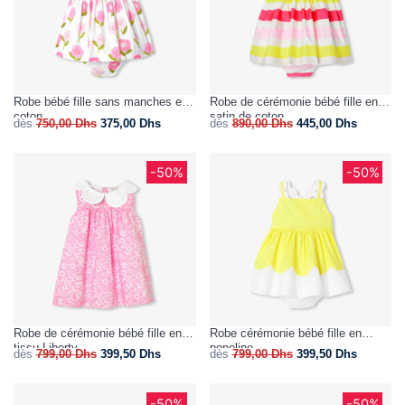
Robe bébé fille sans manches en
Robe de cérémonie bébé fille en
coton
satin de coton
dès
750,00
Dhs
375,00
Dhs
dès
890,00
Dhs
445,00
Dhs
-50%
-50%
Robe de cérémonie bébé fille en
Robe cérémonie bébé fille en
tissu Liberty
popeline
dès
799,00
Dhs
399,50
Dhs
dès
799,00
Dhs
399,50
Dhs
-50%
-50%