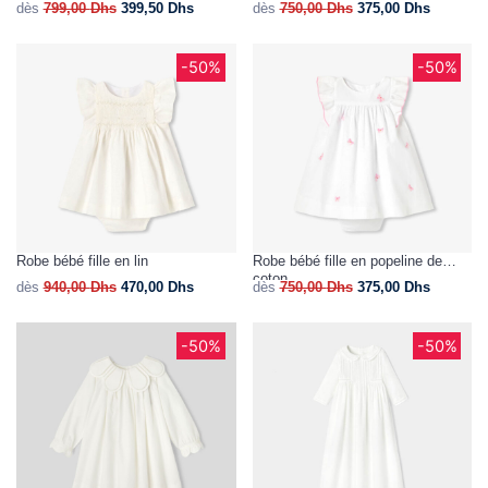
dès
799,00
Dhs
399,50
Dhs
dès
750,00
Dhs
375,00
Dhs
-50%
-50%
Robe bébé fille en lin
Robe bébé fille en popeline de
coton
dès
940,00
Dhs
470,00
Dhs
dès
750,00
Dhs
375,00
Dhs
-50%
-50%