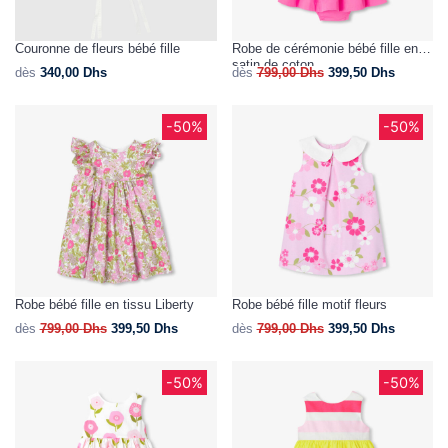
Couronne de fleurs bébé fille
Robe de cérémonie bébé fille en
satin de coton
dès
340,00
Dhs
dès
799,00
Dhs
399,50
Dhs
-50%
-50%
Robe bébé fille en tissu Liberty
Robe bébé fille motif fleurs
dès
799,00
Dhs
399,50
Dhs
dès
799,00
Dhs
399,50
Dhs
-50%
-50%