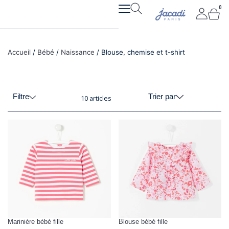
Aller
0
Pan
au
contenu
Accueil
/
Bébé
/
Naissance
/ Blouse, chemise et t-shirt
Filtre
Trier par
10 articles
Marinière bébé fille
Blouse bébé fille