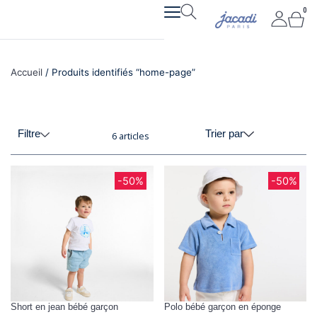
Aller
0
Pan
au
contenu
Accueil
/ Produits identifiés “home-page”
Filtre
Trier par
6 articles
-50%
-50%
Short en jean bébé garçon
Polo bébé garçon en éponge