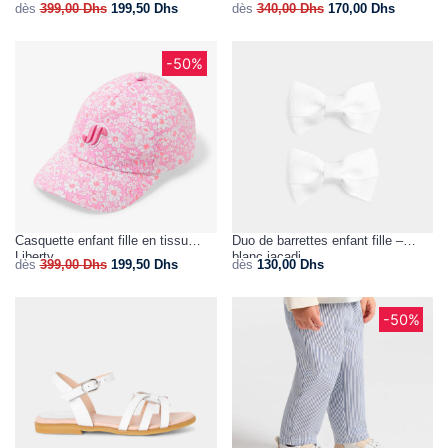
dès
399,00
Dhs
199,50
Dhs
dès
340,00
Dhs
170,00
Dhs
-50%
Casquette enfant fille en tissu
Duo de barrettes enfant fille –
Liberty
blanc jacadi
dès
399,00
Dhs
199,50
Dhs
dès
130,00
Dhs
-50%