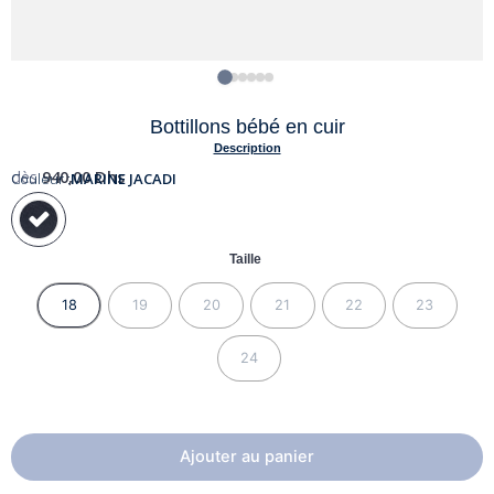
Bottillons bébé en cuir
Description
dès
940,00
Dhs
Couleur :
MARINE JACADI
Taille
18
19
20
21
22
23
24
Ajouter au panier