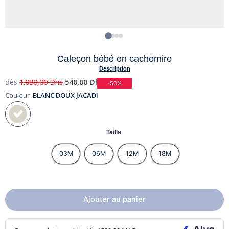
Caleçon bébé en cachemire
Description
dès
1.080,00
Dhs
540,00
Dhs
-50%
Couleur :
BLANC DOUX JACADI
Taille
03M
06M
12M
18M
Ajouter au panier