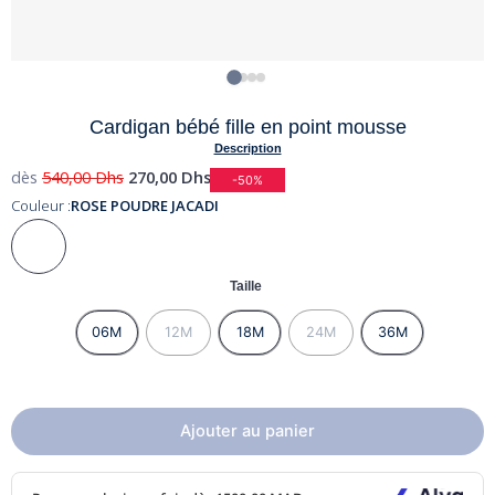
Cardigan bébé fille en point mousse
Description
dès
540,00
Dhs
270,00
Dhs
-50%
Couleur :
ROSE POUDRE JACADI
Taille
06M
12M
18M
24M
36M
Ajouter au panier