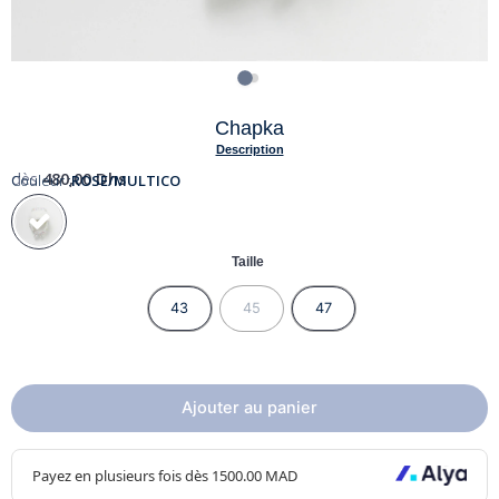
Chapka
Description
dès
480,00
Dhs
Couleur :
ROSE/MULTICO
Taille
43
45
47
Ajouter au panier