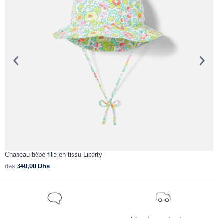
Chapeau bébé fille en tissu Liberty
C
dès
340,00
Dhs
d