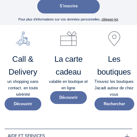
S'inscrire
Pour plus d’informations sur vos données personnelles,
cliquez-ici
.
Call &
La carte
Les
Delivery
cadeau
boutiques
un shopping sans
valable en boutique et
Trouvez les boutiques
contact, en toute
en ligne
Jacadi autour de chez
sérénité​
vous
Découvrir
Découvrir
Rechercher
AIDE ET SERVICES