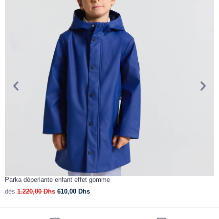
Parka déperlante enfant effet gomme
V
dès
1.220,00
Dhs
610,00
Dhs
d