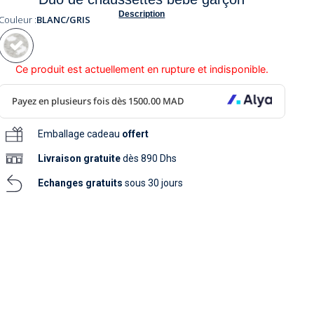
soins
Description
as
yage
iels
Couleur :
BLANC/GRIS
Nouvelle collection
aissance
soins
as
yage
aissance
Ce produit est actuellement en rupture et indisponible.
Emballage cadeau
offert
Livraison
gratuite
dès 890 Dhs
Echanges gratuits
sous 30 jours
au
au