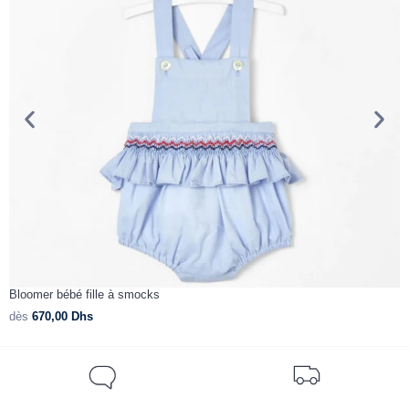
Bloomer bébé fille à smocks
B
dès
670,00
Dhs
d