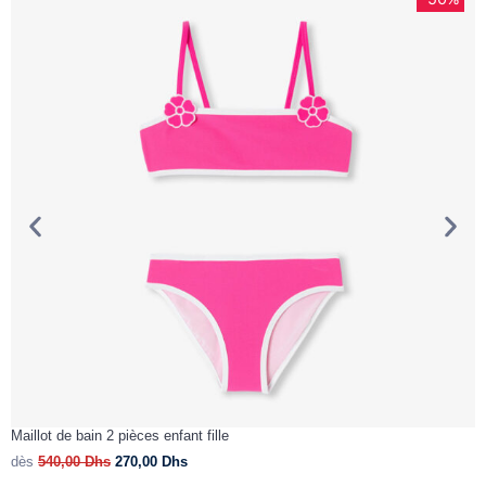
Maillot de bain 2 pièces enfant fille
M
dès
540,00
Dhs
270,00
Dhs
d