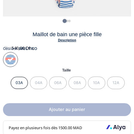
Maillot de bain une pièce fille
Description
dès
540,00
Dhs
Couleur :
MULTICO
Taille
03A
04A
06A
08A
10A
12A
Ajouter au panier