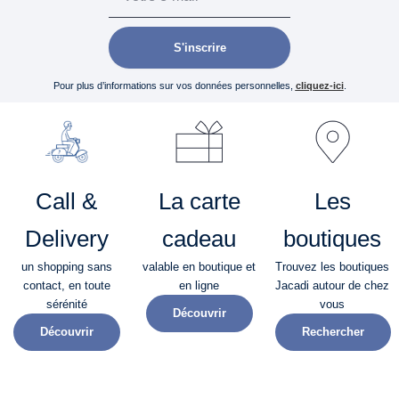
S'inscrire
Pour plus d’informations sur vos données personnelles,
cliquez-ici
.
Call &
La carte
Les
Delivery
cadeau
boutiques
un shopping sans
valable en boutique et
Trouvez les boutiques
contact, en toute
en ligne
Jacadi autour de chez
sérénité​
vous
Découvrir
Découvrir
Rechercher