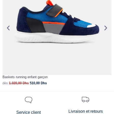
Baskets running enfant garçon
D
dès
1.020,00
Dhs
510,00
Dhs
d
Livraison et retours
Service client