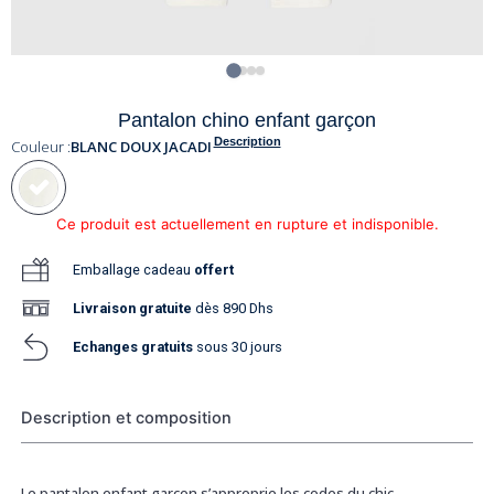
Pantalon chino enfant garçon
Description
Couleur :
BLANC DOUX JACADI
Ce produit est actuellement en rupture et indisponible.
Emballage cadeau
offert
Livraison
gratuite
dès 890 Dhs
Echanges gratuits
sous 30 jours
Description et composition
Le pantalon enfant garçon s’approprie les codes du chic