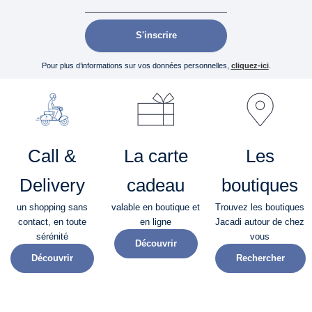
S'inscrire
Pour plus d’informations sur vos données personnelles,
cliquez-ici
.
Call &
La carte
Les
Delivery
cadeau
boutiques
un shopping sans
valable en boutique et
Trouvez les boutiques
contact, en toute
en ligne
Jacadi autour de chez
sérénité​
vous
Découvrir
Découvrir
Rechercher