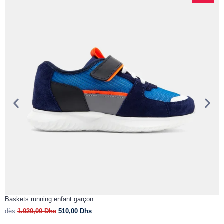
Baskets running enfant garçon
T
dès
1.020,00
Dhs
510,00
Dhs
d