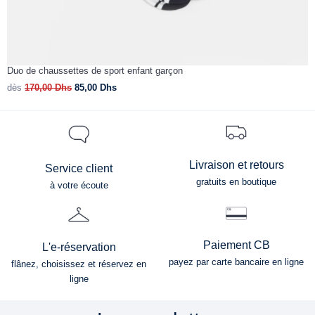
Duo de chaussettes de sport enfant garçon
B
dès
170,00
Dhs
85,00
Dhs
d
Livraison et retours
Service client
gratuits en boutique
à votre écoute
Paiement CB
L'e-réservation
payez par carte bancaire en ligne
flânez, choisissez et réservez en
ligne