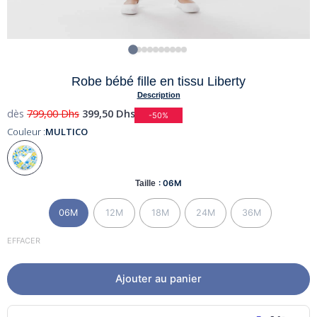
Robe bébé fille en tissu Liberty
Description
dès
799,00
Dhs
399,50
Dhs
-50%
Couleur :
MULTICO
Taille
: 06M
06M
12M
18M
24M
36M
EFFACER
Ajouter au panier