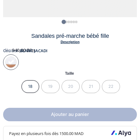
Sandales pré-marche bébé fille
Description
dès
940,00
Dhs
Couleur :
BLANC JACADI
Taille
18
19
20
21
22
Ajouter au panier