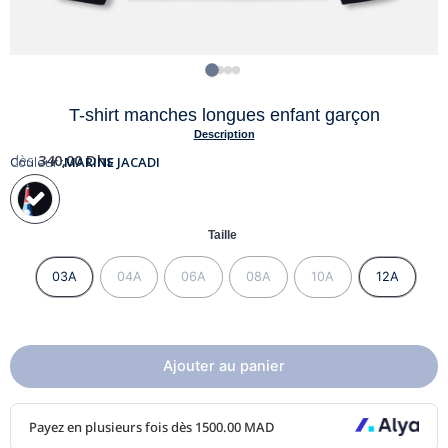
T-shirt manches longues enfant garçon
Description
dès
340,00
Dhs
Couleur :
MARINE JACADI
Taille
03A
04A
06A
08A
10A
12A
Ajouter au panier