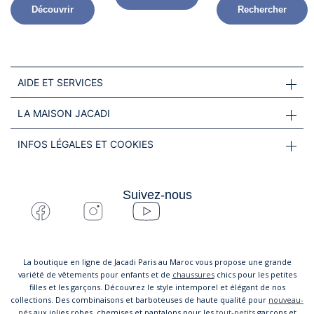
Découvrir
Rechercher
AIDE ET SERVICES
LA MAISON JACADI
INFOS LÉGALES ET COOKIES
Suivez-nous
La boutique en ligne de Jacadi Paris au Maroc vous propose une grande
variété de vêtements pour enfants et de
chaussures
chics pour les petites
filles et les garçons. Découvrez le style intemporel et élégant de nos
collections. Des combinaisons et barboteuses de haute qualité pour
nouveau-
nés
aux jolies robes, chemises et pantalons pour les
tout-petits
garçons et