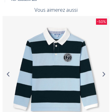
Vous aimerez aussi
T
-50%
d