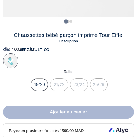
Chaussettes bébé garçon imprimé Tour Eiffel
Description
dès
100,00
Dhs
Couleur :
VERT/MULTICO
Taille
19/20
21/22
23/24
25/26
Ajouter au panier