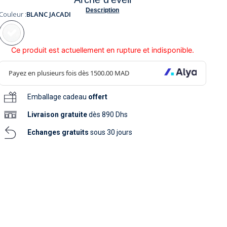
soins
Description
as
yage
iels
Couleur :
BLANC JACADI
Nouvelle collection
aissance
soins
as
yage
aissance
Ce produit est actuellement en rupture et indisponible.
Emballage cadeau
offert
Livraison
gratuite
dès 890 Dhs
Echanges gratuits
sous 30 jours
au
au