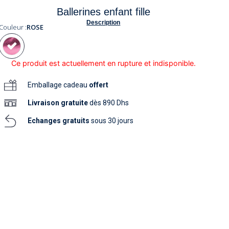
soins
Ballerines enfant fille
as
yage
iels
Nouvelle collection
aissance
Description
soins
Couleur :
ROSE
as
yage
aissance
Ce produit est actuellement en rupture et indisponible.
Emballage cadeau
offert
Livraison
gratuite
dès 890 Dhs
Echanges gratuits
sous 30 jours
au
au