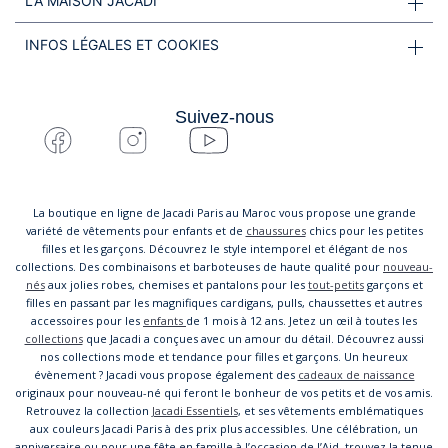
LA MAISON JACADI
INFOS LÉGALES ET COOKIES
Suivez-nous
La boutique en ligne de Jacadi Paris au Maroc vous propose une grande
variété de vêtements pour enfants et de
chaussures
chics pour les petites
filles et les garçons. Découvrez le style intemporel et élégant de nos
collections. Des combinaisons et barboteuses de haute qualité pour
nouveau-
nés
aux jolies robes, chemises et pantalons pour les
tout-petits
garçons et
filles en passant par les magnifiques cardigans, pulls, chaussettes et autres
accessoires pour les
enfants
de 1 mois à 12 ans. Jetez un œil à toutes les
collections
que Jacadi a conçues avec un amour du détail. Découvrez aussi
nos collections mode et tendance pour filles et garçons. Un heureux
évènement ? Jacadi vous propose également des
cadeaux de naissance
originaux pour nouveau-né qui feront le bonheur de vos petits et de vos amis.
Retrouvez la collection
Jacadi Essentiels
, et ses vêtements emblématiques
aux couleurs Jacadi Paris à des prix plus accessibles. Une célébration, un
anniversaire ou pour une fête en famille à l’occasion de l’Aid, trouvez la tenue