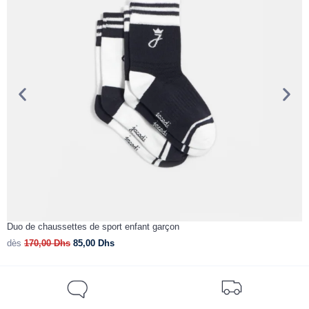
Duo de chaussettes de sport enfant garçon
B
dès
170,00
Dhs
85,00
Dhs
d