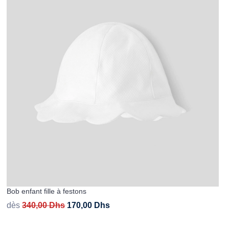
Bob enfant fille à festons
dès
340,00
Dhs
170,00
Dhs