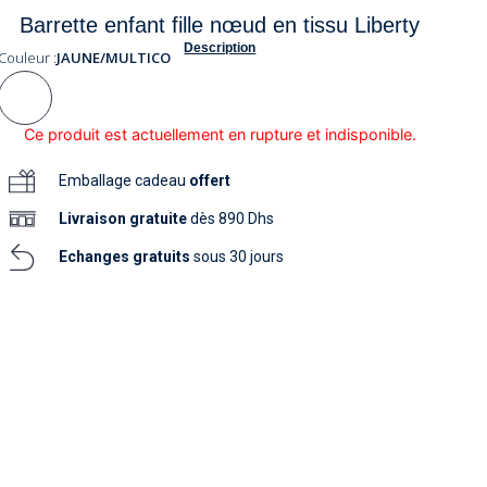
soins
Barrette enfant fille nœud en tissu Liberty
as
yage
iels
Nouvelle collection
aissance
Description
soins
Couleur :
JAUNE/MULTICO
as
yage
aissance
Ce produit est actuellement en rupture et indisponible.
Emballage cadeau
offert
Livraison
gratuite
dès 890 Dhs
Echanges gratuits
sous 30 jours
au
au