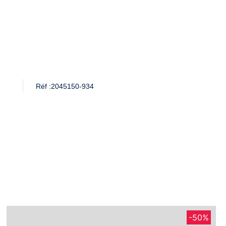
Réf :
2045150-934
-50%