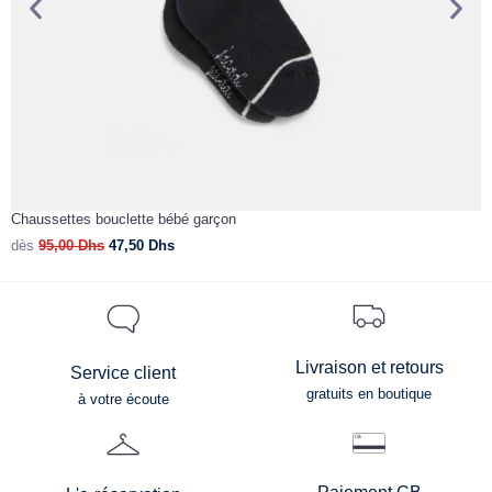
Chaussettes bouclette bébé garçon
T
dès
95,00
Dhs
47,50
Dhs
d
Livraison et retours
Service client
gratuits en boutique
à votre écoute
Paiement CB