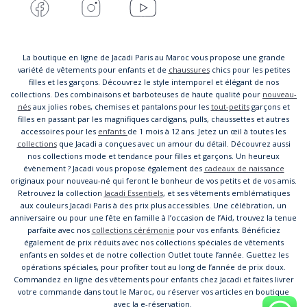
La boutique en ligne de Jacadi Paris au Maroc vous propose une grande
variété de vêtements pour enfants et de
chaussures
chics pour les petites
filles et les garçons. Découvrez le style intemporel et élégant de nos
collections. Des combinaisons et barboteuses de haute qualité pour
nouveau-
nés
aux jolies robes, chemises et pantalons pour les
tout-petits
garçons et
filles en passant par les magnifiques cardigans, pulls, chaussettes et autres
accessoires pour les
enfants
de 1 mois à 12 ans. Jetez un œil à toutes les
collections
que Jacadi a conçues avec un amour du détail. Découvrez aussi
nos collections mode et tendance pour filles et garçons. Un heureux
évènement ? Jacadi vous propose également des
cadeaux de naissance
originaux pour nouveau-né qui feront le bonheur de vos petits et de vos amis.
Retrouvez la collection
Jacadi Essentiels
, et ses vêtements emblématiques
aux couleurs Jacadi Paris à des prix plus accessibles. Une célébration, un
anniversaire ou pour une fête en famille à l’occasion de l’Aid, trouvez la tenue
parfaite avec nos
collections cérémonie
pour vos enfants. Bénéficiez
également de prix réduits avec nos collections spéciales de vêtements
enfants en soldes et de notre collection Outlet toute l’année. Guettez les
opérations spéciales, pour profiter tout au long de l’année de prix doux.
Commandez en ligne des vêtements pour enfants chez Jacadi et faites livrer
votre commande dans tout le Maroc, ou réserver vos articles en boutique
avec la e-réservation.