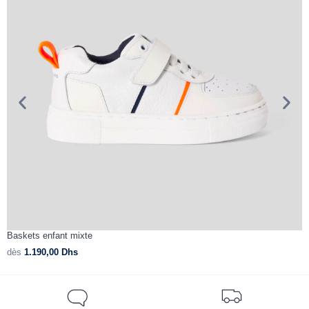
Baskets enfant mixte
T
dès
1.190,00
Dhs
d