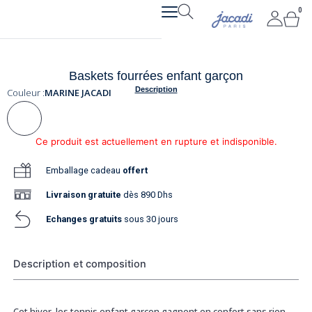
Aller
0
Pan
au
contenu
Baskets fourrées enfant garçon
Description
Couleur :
MARINE JACADI
Ce produit est actuellement en rupture et indisponible.
Emballage cadeau
offert
Livraison
gratuite
dès 890 Dhs
Echanges gratuits
sous 30 jours
Description et composition
Cet hiver, les tennis enfant garçon gagnent en confort sans rien