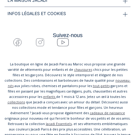
LA MAISON JACADI
INFOS LÉGALES ET COOKIES
Suivez-nous
La boutique en ligne de Jacadi Paris au Maroc vous propose une grande
variété de vêtements pour enfants et de
chaussures
chics pour les petites
filles et les garçons. Découvrez le style intemporel et élégant de nos
collections. Des combinaisons et barboteuses de haute qualité pour
nouveau-
nés
aux jolies robes, chemises et pantalons pour les
tout-petits
garçons et
filles en passant par les magnifiques cardigans, pulls, chaussettes et autres
accessoires pour les
enfants
de 1 mois à 12 ans. Jetez un œil à toutes les
collections
que Jacadi a conçues avec un amour du détail. Découvrez aussi
nos collections mode et tendance pour filles et garçons. Un heureux
évènement ? Jacadi vous propose également des
cadeaux de naissance
originaux pour nouveau-né qui feront le bonheur de vos petits et de vos amis.
Retrouvez la collection
Jacadi Essentiels
, et ses vêtements emblématiques
aux couleurs Jacadi Paris à des prix plus accessibles. Une célébration, un
anniversaire ou pour une fête en famille à l’occasion de l’Aid, trouvez la tenue