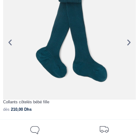
Collants côtelés bébé fille
C
dès
210,00
Dhs
d