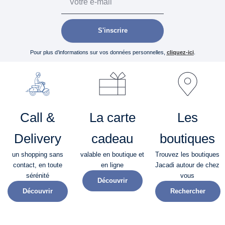
S'inscrire
Pour plus d’informations sur vos données personnelles,
cliquez-ici
.
Call &
La carte
Les
Delivery
cadeau
boutiques
un shopping sans
valable en boutique et
Trouvez les boutiques
contact, en toute
en ligne
Jacadi autour de chez
sérénité​
vous
Découvrir
Découvrir
Rechercher