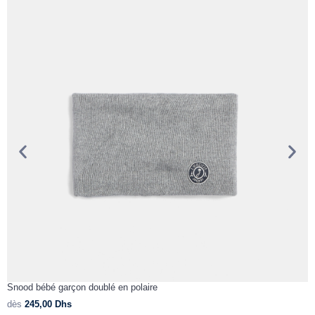
Snood bébé garçon doublé en polaire
C
dès
245,00
Dhs
d