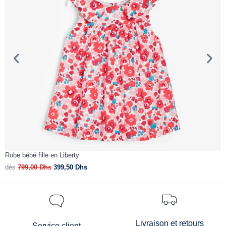
Robe bébé fille en Liberty
R
dès
799,00
Dhs
399,50
Dhs
d
Livraison et retours
Service client