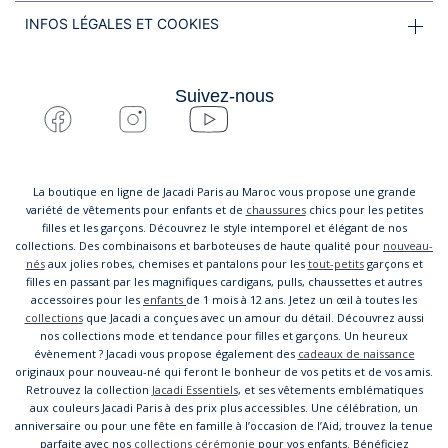
INFOS LÉGALES ET COOKIES
Suivez-nous
La boutique en ligne de Jacadi Paris au Maroc vous propose une grande
variété de vêtements pour enfants et de
chaussures
chics pour les petites
filles et les garçons. Découvrez le style intemporel et élégant de nos
collections. Des combinaisons et barboteuses de haute qualité pour
nouveau-
nés
aux jolies robes, chemises et pantalons pour les
tout-petits
garçons et
filles en passant par les magnifiques cardigans, pulls, chaussettes et autres
accessoires pour les
enfants
de 1 mois à 12 ans. Jetez un œil à toutes les
collections
que Jacadi a conçues avec un amour du détail. Découvrez aussi
nos collections mode et tendance pour filles et garçons. Un heureux
évènement ? Jacadi vous propose également des
cadeaux de naissance
originaux pour nouveau-né qui feront le bonheur de vos petits et de vos amis.
Retrouvez la collection
Jacadi Essentiels
, et ses vêtements emblématiques
aux couleurs Jacadi Paris à des prix plus accessibles. Une célébration, un
anniversaire ou pour une fête en famille à l’occasion de l’Aid, trouvez la tenue
parfaite avec nos
collections cérémonie
pour vos enfants. Bénéficiez