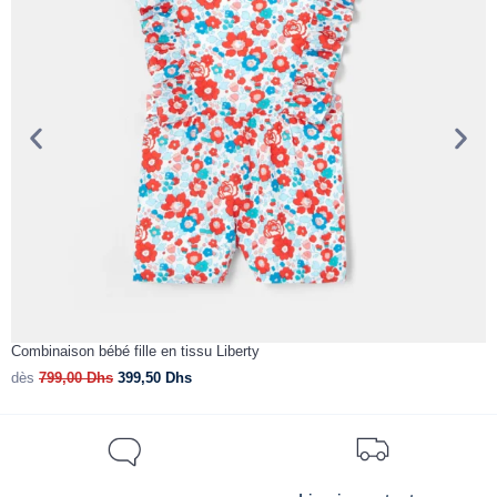
Combinaison bébé fille en tissu Liberty
B
dès
799,00
Dhs
399,50
Dhs
d