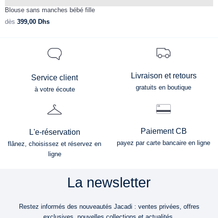
Blouse sans manches bébé fille
B
dès
399,00
Dhs
d
Livraison et retours
Service client
gratuits en boutique
à votre écoute
Paiement CB
L'e-réservation
payez par carte bancaire en ligne
flânez, choisissez et réservez en
ligne
La newsletter
Restez informés des nouveautés Jacadi : ventes privées, offres
exclusives, nouvelles collections et actualités.