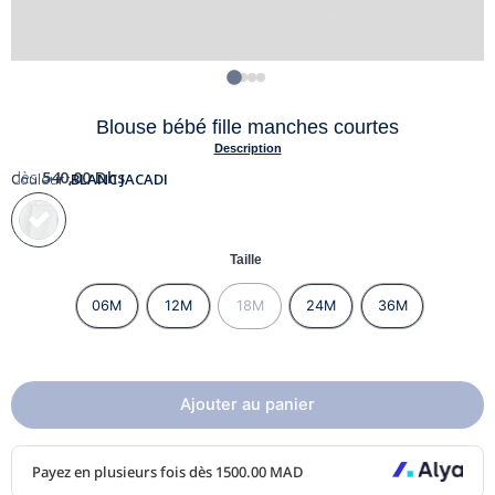
Blouse bébé fille manches courtes
Description
dès
540,00
Dhs
Couleur :
BLANC JACADI
Taille
06M
12M
18M
24M
36M
Ajouter au panier