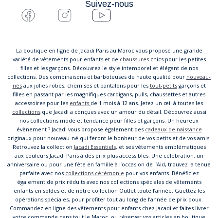
Suivez-nous
La boutique en ligne de Jacadi Paris au Maroc vous propose une grande
variété de vêtements pour enfants et de
chaussures
chics pour les petites
filles et les garçons. Découvrez le style intemporel et élégant de nos
collections. Des combinaisons et barboteuses de haute qualité pour
nouveau-
nés
aux jolies robes, chemises et pantalons pour les
tout-petits
garçons et
filles en passant par les magnifiques cardigans, pulls, chaussettes et autres
accessoires pour les
enfants
de 1 mois à 12 ans. Jetez un œil à toutes les
collections
que Jacadi a conçues avec un amour du détail. Découvrez aussi
nos collections mode et tendance pour filles et garçons. Un heureux
évènement ? Jacadi vous propose également des
cadeaux de naissance
originaux pour nouveau-né qui feront le bonheur de vos petits et de vos amis.
Retrouvez la collection
Jacadi Essentiels
, et ses vêtements emblématiques
aux couleurs Jacadi Paris à des prix plus accessibles. Une célébration, un
anniversaire ou pour une fête en famille à l’occasion de l’Aid, trouvez la tenue
parfaite avec nos
collections cérémonie
pour vos enfants. Bénéficiez
également de prix réduits avec nos collections spéciales de vêtements
enfants en soldes et de notre collection Outlet toute l’année. Guettez les
opérations spéciales, pour profiter tout au long de l’année de prix doux.
Commandez en ligne des vêtements pour enfants chez Jacadi et faites livrer
votre commande dans tout le Maroc, ou réserver vos articles en boutique