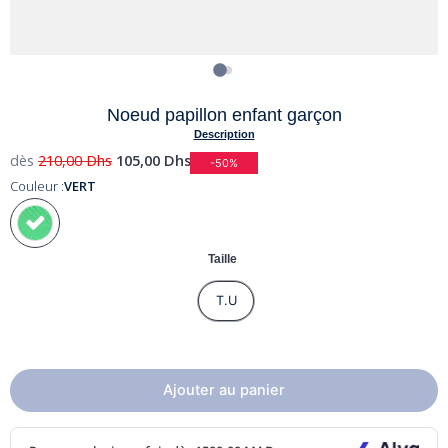
Noeud papillon enfant garçon
Description
dès
210,00
Dhs
105,00
Dhs
-50%
Couleur :
VERT
Taille
T.U
Ajouter au panier