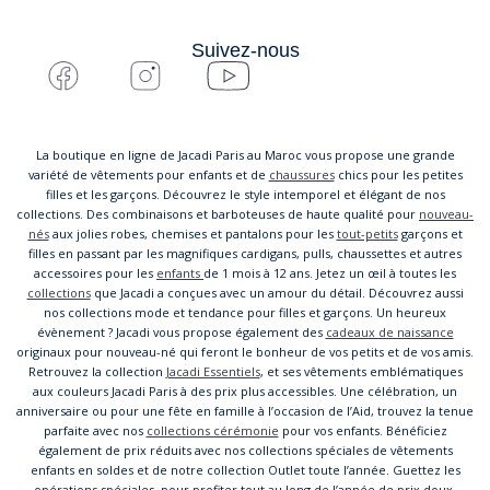
Suivez-nous
La boutique en ligne de Jacadi Paris au Maroc vous propose une grande
variété de vêtements pour enfants et de
chaussures
chics pour les petites
filles et les garçons. Découvrez le style intemporel et élégant de nos
collections. Des combinaisons et barboteuses de haute qualité pour
nouveau-
nés
aux jolies robes, chemises et pantalons pour les
tout-petits
garçons et
filles en passant par les magnifiques cardigans, pulls, chaussettes et autres
accessoires pour les
enfants
de 1 mois à 12 ans. Jetez un œil à toutes les
collections
que Jacadi a conçues avec un amour du détail. Découvrez aussi
nos collections mode et tendance pour filles et garçons. Un heureux
évènement ? Jacadi vous propose également des
cadeaux de naissance
originaux pour nouveau-né qui feront le bonheur de vos petits et de vos amis.
Retrouvez la collection
Jacadi Essentiels
, et ses vêtements emblématiques
aux couleurs Jacadi Paris à des prix plus accessibles. Une célébration, un
anniversaire ou pour une fête en famille à l’occasion de l’Aid, trouvez la tenue
parfaite avec nos
collections cérémonie
pour vos enfants. Bénéficiez
également de prix réduits avec nos collections spéciales de vêtements
enfants en soldes et de notre collection Outlet toute l’année. Guettez les
opérations spéciales, pour profiter tout au long de l’année de prix doux.