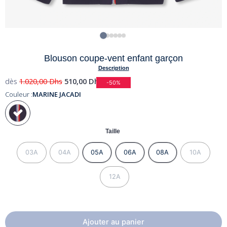
Blouson coupe-vent enfant garçon
Description
dès
1.020,00
Dhs
510,00
Dhs
-50%
Couleur :
MARINE JACADI
Taille
03A
04A
05A
06A
08A
10A
12A
Ajouter au panier