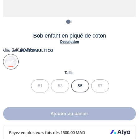
Bob enfant en piqué de coton
Description
dès
340,00
Dhs
Couleur :
BLANC/MULTICO
Taille
51
53
55
57
Ajouter au panier