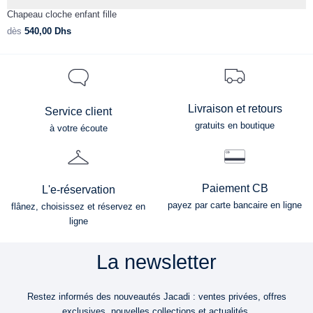
Chapeau cloche enfant fille
C
dès
540,00
Dhs
d
Livraison et retours
Service client
gratuits en boutique
à votre écoute
Paiement CB
L'e-réservation
payez par carte bancaire en ligne
flânez, choisissez et réservez en
ligne
La newsletter
Restez informés des nouveautés Jacadi : ventes privées, offres
exclusives, nouvelles collections et actualités.