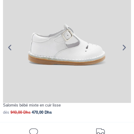
Salomés bébé mixte en cuir lisse
B
dès
940,00
Dhs
470,00
Dhs
d