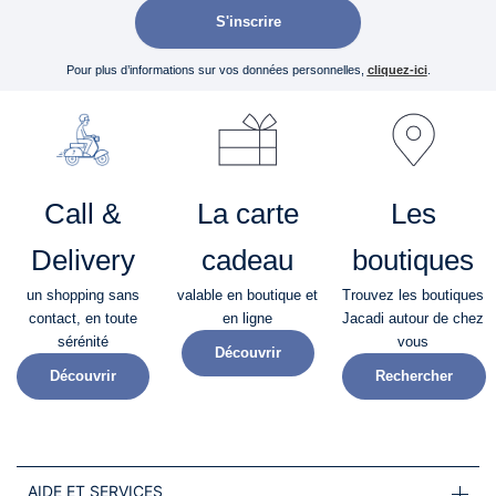
S'inscrire
Pour plus d’informations sur vos données personnelles,
cliquez-ici
.
Call &
La carte
Les
Delivery
cadeau
boutiques
un shopping sans
valable en boutique et
Trouvez les boutiques
contact, en toute
en ligne
Jacadi autour de chez
sérénité​
vous
Découvrir
Découvrir
Rechercher
AIDE ET SERVICES