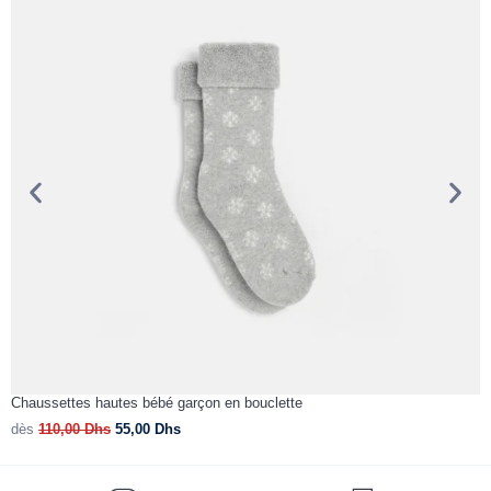
Chaussettes hautes bébé garçon en bouclette
B
dès
110,00
Dhs
55,00
Dhs
d