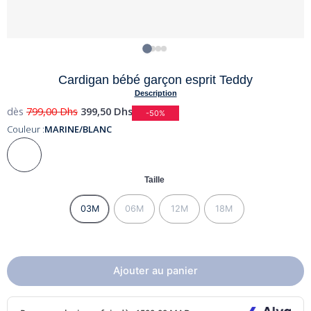
Cardigan bébé garçon esprit Teddy
Description
dès
799,00
Dhs
399,50
Dhs
-50%
Couleur :
MARINE/BLANC
Taille
03M
06M
12M
18M
Ajouter au panier