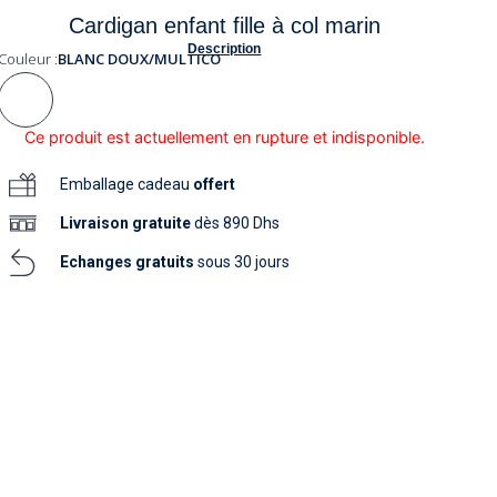
soins
Cardigan enfant fille à col marin
as
yage
iels
Nouvelle collection
aissance
Description
soins
Couleur :
BLANC DOUX/MULTICO
as
yage
aissance
Ce produit est actuellement en rupture et indisponible.
Emballage cadeau
offert
Livraison
gratuite
dès 890 Dhs
Echanges gratuits
sous 30 jours
au
au