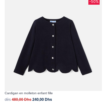
-50%
Cardigan en molleton enfant fille
dès
480,00
Dhs
240,00
Dhs