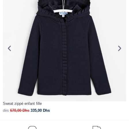
Sweat zippé enfant fille
P
dès
670,00
Dhs
335,00
Dhs
d