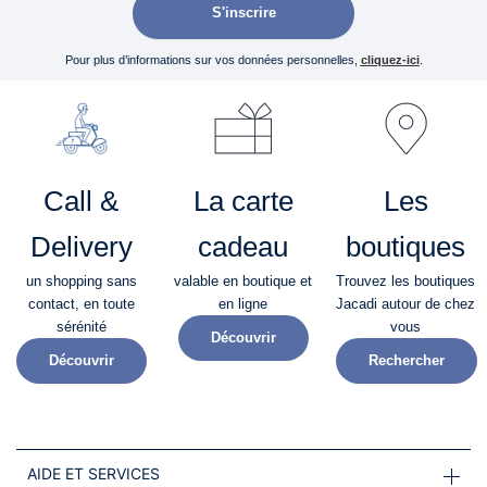
S'inscrire
Pour plus d’informations sur vos données personnelles,
cliquez-ici
.
Call &
La carte
Les
Delivery
cadeau
boutiques
un shopping sans
valable en boutique et
Trouvez les boutiques
contact, en toute
en ligne
Jacadi autour de chez
sérénité​
vous
Découvrir
Découvrir
Rechercher
AIDE ET SERVICES