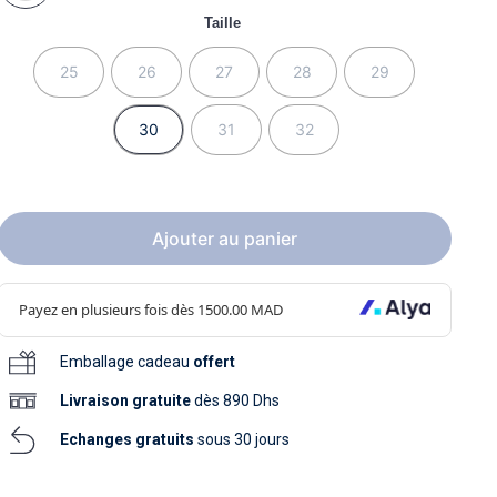
soins
Taille
as
yage
iels
Nouvelle collection
aissance
soins
25
26
27
28
29
as
yage
aissance
30
31
32
Ajouter au panier
au
au
Emballage cadeau
offert
Livraison
gratuite
dès 890 Dhs
Echanges gratuits
sous 30 jours