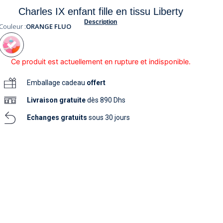
soins
Charles IX enfant fille en tissu Liberty
as
yage
iels
Nouvelle collection
aissance
Description
soins
Couleur :
ORANGE FLUO
as
yage
aissance
Ce produit est actuellement en rupture et indisponible.
Emballage cadeau
offert
Livraison
gratuite
dès 890 Dhs
Echanges gratuits
sous 30 jours
au
au