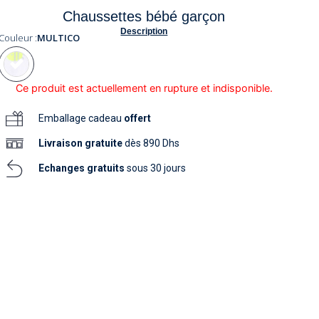
soins
Chaussettes bébé garçon
as
yage
iels
Nouvelle collection
aissance
Description
soins
Couleur :
MULTICO
as
yage
aissance
Ce produit est actuellement en rupture et indisponible.
Emballage cadeau
offert
Livraison
gratuite
dès 890 Dhs
Echanges gratuits
sous 30 jours
au
au