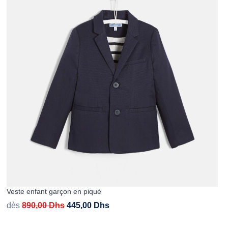
Veste enfant garçon en piqué
dès
890,00
Dhs
445,00
Dhs