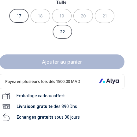
soins
Taille
as
yage
iels
Nouvelle collection
aissance
soins
17
18
19
20
21
as
yage
aissance
22
Ajouter au panier
au
au
Emballage cadeau
offert
Livraison
gratuite
dès 890 Dhs
Echanges gratuits
sous 30 jours