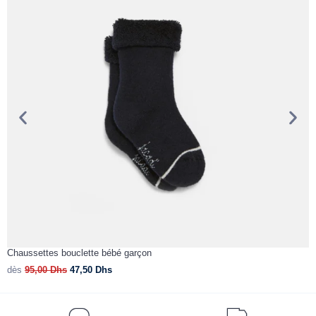
Chaussettes bouclette bébé garçon
B
dès
95,00
Dhs
47,50
Dhs
d