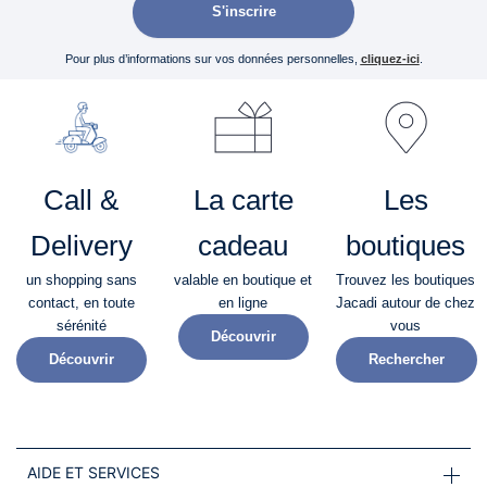
S'inscrire
Pour plus d’informations sur vos données personnelles,
cliquez-ici
.
Call &
La carte
Les
Delivery
cadeau
boutiques
un shopping sans
valable en boutique et
Trouvez les boutiques
contact, en toute
en ligne
Jacadi autour de chez
sérénité​
vous
Découvrir
Découvrir
Rechercher
AIDE ET SERVICES