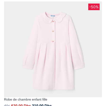
-50%
Robe de chambre enfant fille
dès
620,00
Dhs
310,00
Dhs