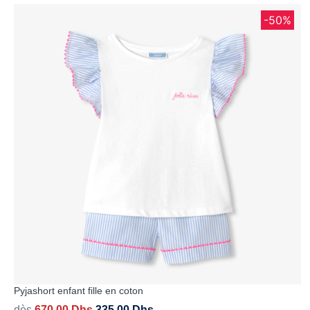
-50%
Pyjashort enfant fille en coton
dès
670,00
Dhs
335,00
Dhs