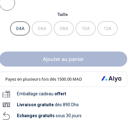
soins
as
yage
iels
Nouvelle collection
aissance
Taille
soins
as
yage
aissance
04A
06A
08A
10A
12A
Ajouter au panier
au
Emballage cadeau
offert
au
Livraison
gratuite
dès 890 Dhs
Echanges gratuits
sous 30 jours