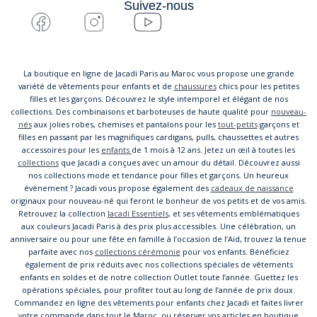
Suivez-nous
La boutique en ligne de Jacadi Paris au Maroc vous propose une grande
variété de vêtements pour enfants et de
chaussures
chics pour les petites
filles et les garçons. Découvrez le style intemporel et élégant de nos
collections. Des combinaisons et barboteuses de haute qualité pour
nouveau-
nés
aux jolies robes, chemises et pantalons pour les
tout-petits
garçons et
filles en passant par les magnifiques cardigans, pulls, chaussettes et autres
accessoires pour les
enfants
de 1 mois à 12 ans. Jetez un œil à toutes les
collections
que Jacadi a conçues avec un amour du détail. Découvrez aussi
nos collections mode et tendance pour filles et garçons. Un heureux
évènement ? Jacadi vous propose également des
cadeaux de naissance
originaux pour nouveau-né qui feront le bonheur de vos petits et de vos amis.
Retrouvez la collection
Jacadi Essentiels
, et ses vêtements emblématiques
aux couleurs Jacadi Paris à des prix plus accessibles. Une célébration, un
anniversaire ou pour une fête en famille à l’occasion de l’Aid, trouvez la tenue
parfaite avec nos
collections cérémonie
pour vos enfants. Bénéficiez
également de prix réduits avec nos collections spéciales de vêtements
enfants en soldes et de notre collection Outlet toute l’année. Guettez les
opérations spéciales, pour profiter tout au long de l’année de prix doux.
Commandez en ligne des vêtements pour enfants chez Jacadi et faites livrer
votre commande dans tout le Maroc, ou réserver vos articles en boutique