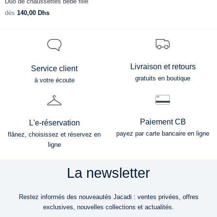
Duo de chaussettes bébé fille
C
dès
140,00
Dhs
d
Livraison et retours
Service client
gratuits en boutique
à votre écoute
Paiement CB
L'e-réservation
payez par carte bancaire en ligne
flânez, choisissez et réservez en
ligne
La newsletter
Restez informés des nouveautés Jacadi : ventes privées, offres
exclusives, nouvelles collections et actualités.