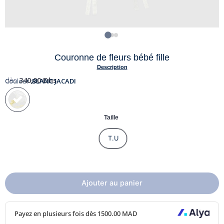
Couronne de fleurs bébé fille
Description
dès
340,00
Dhs
Couleur :
BLANC JACADI
Taille
T.U
Ajouter au panier